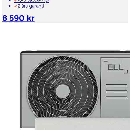
✔
A+ / SCOP 4,0
✔
2 års garanti
8 590 kr