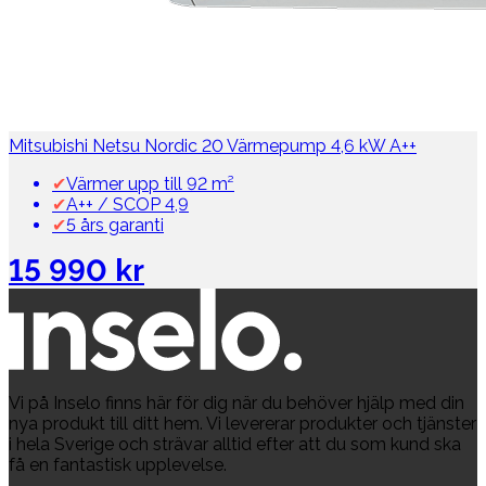
Mitsubishi Netsu Nordic 20 Värmepump 4,6 kW A++
✔
Värmer upp till 92 m²
✔
A++ / SCOP 4,9
✔
5 års garanti
15 990 kr
Vi på Inselo finns här för dig när du behöver hjälp med din
nya produkt till ditt hem. Vi levererar produkter och tjänster
i hela Sverige och strävar alltid efter att du som kund ska
få en fantastisk upplevelse.