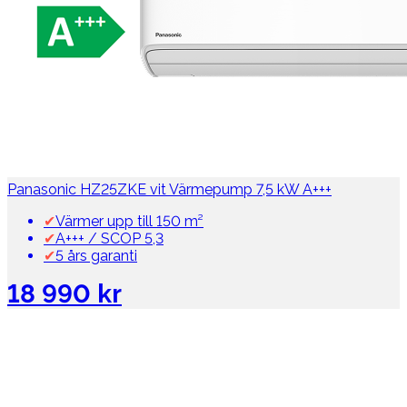
Panasonic HZ25ZKE vit Värmepump 7,5 kW A+++
✔
Värmer upp till 150 m²
✔
A+++ / SCOP 5,3
✔
5 års garanti
18 990 kr