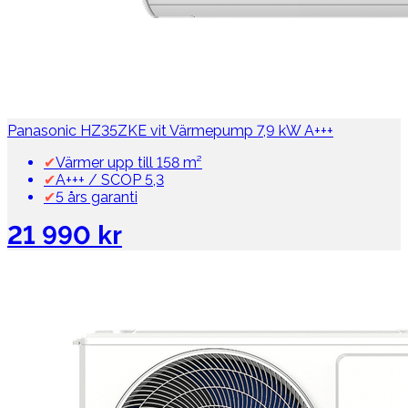
Panasonic HZ35ZKE vit Värmepump 7,9 kW A+++
✔
Värmer upp till 158 m²
✔
A+++ / SCOP 5,3
✔
5 års garanti
21 990 kr