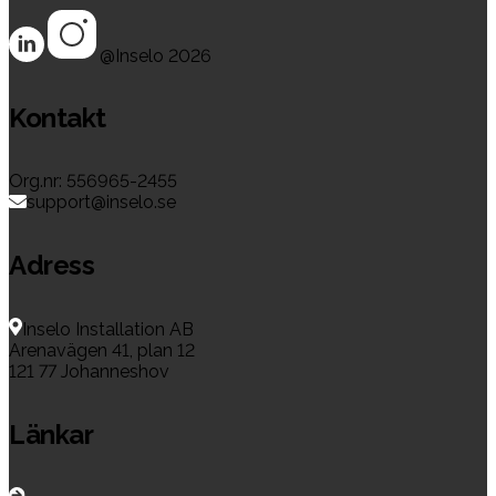
@Inselo
2026
Kontakt
Org.nr: 556965-2455
support@inselo.se
Adress
Inselo Installation AB
Arenavägen 41, plan 12
121 77 Johanneshov
Länkar