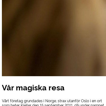
Vår magiska resa
Vårt företag grundades i Norge, strax utanför Oslo i en ort
som heter Kjeller den 15 september 2011, då under namnet