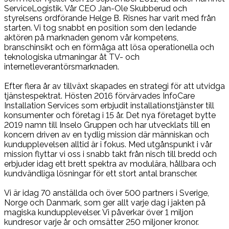
ServiceLogistik. Vår CEO Jan-Ole Skubberud och
styrelsens ordförande Helge B. Risnes har varit med från
starten. Vi tog snabbt en position som den ledande
aktören på marknaden genom vår kompetens,
branschinsikt och en förmåga att lösa operationella och
teknologiska utmaningar åt TV- och
internetleverantörsmarknaden.
Efter flera år av tillväxt skapades en strategi för att utvidga
tjänstespektrat. Hösten 2016 förvärvades InfoCare
Installation Services som erbjudit installationstjänster till
konsumenter och företag i 15 år. Det nya företaget bytte
2019 namn till Inselo Gruppen och har utvecklats till en
koncern driven av en tydlig mission där människan och
kundupplevelsen alltid är i fokus. Med utgånspunkt i vår
mission flyttar vi oss i snabb takt från nisch till bredd och
erbjuder idag ett brett spektra av modulära, hållbara och
kundvändliga lösningar för ett stort antal branscher.
Vi är idag 70 anställda och över 500 partners i Sverige,
Norge och Danmark, som ger allt varje dag i jakten på
magiska kundupplevelser. Vi påverkar över 1 miljon
kundresor varje år och omsätter 250 miljoner kronor.