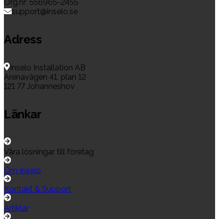
Org.nr: 556965-2455
support@inselo.se
Adress
Inselo Installation AB
Arenavägen 41, plan 12
121 77 Johanneshov
Länkar
Våra lösningar till företag
Om Inselo
Kontakt & Support
Artiklar