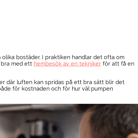
n olika bostäder. I praktiken handlar det ofta om
a bra med ett
hembesök av en tekniker
för att få en
 där luften kan spridas på ett bra sätt blir det
e både för kostnaden och för hur väl pumpen