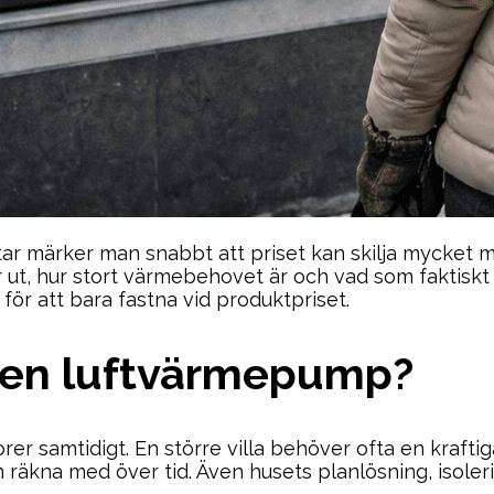
 märker man snabbt att priset kan skilja mycket mel
ut, hur stort värmebehovet är och vad som faktiskt ing
för att bara fastna vid produktpriset.
å en luftvärmepump?
er samtidigt. En större villa behöver ofta en krafti
räkna med över tid. Även husets planlösning, isole