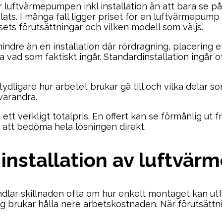
r luftvärmepumpen inkl installation än att bara se på
plats. I många fall ligger priset för en luftvärmepum
ts förutsättningar och vilken modell som väljs.
indre än en installation där rördragning, placering 
era vad som faktiskt ingår. Standardinstallation ing
 tydligare hur arbetet brukar gå till och vilka delar s
varandra.
h ett verkligt totalpris. En offert kan se förmånlig ut
g att bedöma hela lösningen direkt.
r installation av luftvä
dlar skillnaden ofta om hur enkelt montaget kan utf
ng brukar hålla nere arbetskostnaden. När förutsättn