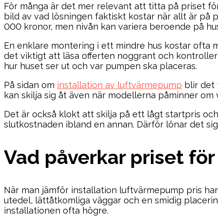
För många är det mer relevant att titta på priset fö
bild av vad lösningen faktiskt kostar när allt är på 
000 kronor, men nivån kan variera beroende på huse
En enklare montering i ett mindre hus kostar ofta m
det viktigt att läsa offerten noggrant och kontroll
hur huset ser ut och var pumpen ska placeras.
På sidan om
installation av luftvärmepump
blir det
kan skilja sig åt även när modellerna påminner om 
Det är också klokt att skilja på ett lågt startpris oc
slutkostnaden ibland en annan. Därför lönar det si
Vad påverkar priset fö
När man jämför installation luftvärmepump pris han
utedel, lättåtkomliga väggar och en smidig placeri
installationen ofta högre.