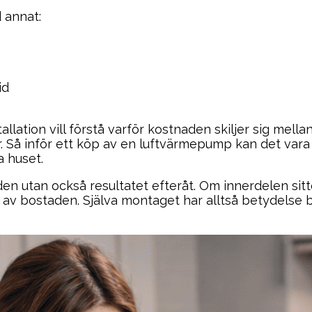
 annat:
id
lation vill förstå varför kostnaden skiljer sig mella
r. Så inför ett köp av en luftvärmepump kan det var
a huset.
n utan också resultatet efteråt. Om innerdelen sitter
lar av bostaden. Själva montaget har alltså betydels