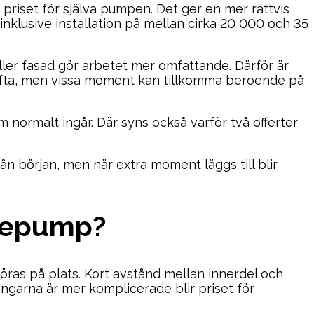
 priset för själva pumpen. Det ger en mer rättvis
p inklusive installation på mellan cirka 20 000 och 35
eller fasad gör arbetet mer omfattande. Därför är
år ofta, men vissa moment kan tillkomma beroende på
om normalt ingår. Där syns också varför två offerter
 från början, men när extra moment läggs till blir
rmepump?
öras på plats. Kort avstånd mellan innerdel och
ingarna är mer komplicerade blir priset för