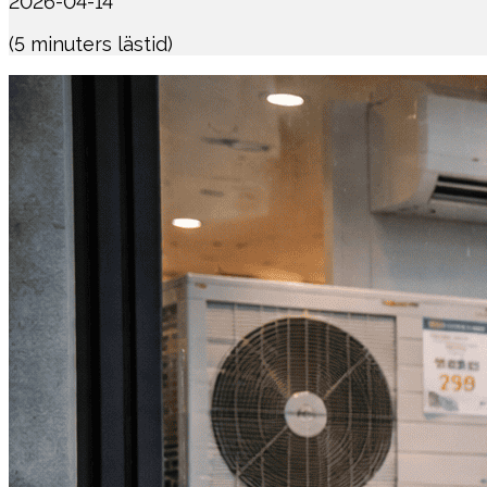
2026-04-14
(
5
minuters lästid
)