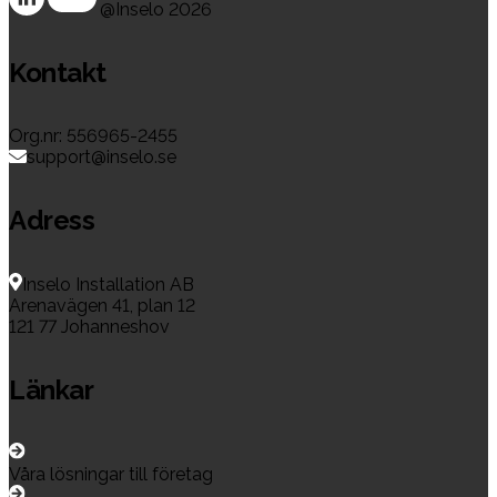
@Inselo
2026
Kontakt
Org.nr: 556965-2455
support@inselo.se
Adress
Inselo Installation AB
Arenavägen 41, plan 12
121 77 Johanneshov
Länkar
Våra lösningar till företag