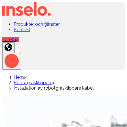
Produkter och tjänster
Kontakt
Företag
Hem
>
Robotgräsklippare
>
Installation av robotgräsklippare kabel