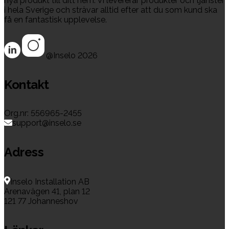
nya produkt till ditt hem. Vi levererar produkter och tjänster
i hela Sverige och strävar alltid efter att du som kund ska
få en fantastisk upplevelse.
@Inselo
2026
Kontakt
Org.nr: 556965-2455
support@inselo.se
Adress
Inselo Installation AB
Arenavägen 41, plan 12
121 77 Johanneshov