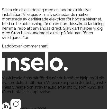
Säkra din elbilsladdning med en laddbox inklusive
installation. Vi erbjuder marknadsledande märken
monterade av certifierade elektriker för högsta säkerhet.
Med en helhetslösning får du en framtidssäkrad laddning
hemma, redo att användas direkt. Självklart hjälper vi dig
med Grön teknik-avdraget direkt på fakturan för en
smidigare affär.
Laddboxar kommer snart.
Vi på Inselo finns här för dig när du behöver hjälp med din
nya produkt till ditt hem. Vi levererar produkter och tjänster
i hela Sverige och strävar alltid efter att du som kund ska
få en fantastisk upplevelse.
@Inselo
2026