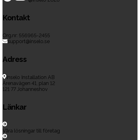
Kontakt
Org.nr: 556965-2455
support@inselo.se
Adress
Inselo Installation AB
Arenavägen 41, plan 12
121 77 Johanneshov
Länkar
Våra lösningar till företag